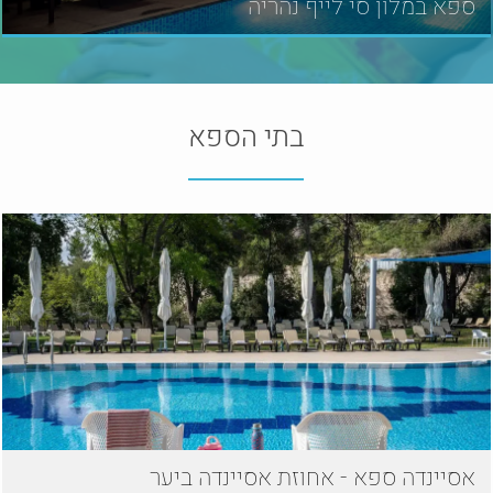
ספא במלון סי לייף נהריה
בתי הספא
אסיינדה ספא - אחוזת אסיינדה ביער