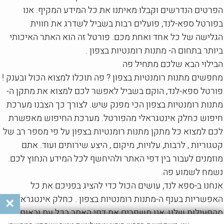
הפרטים הנדרשים וקבלו מאיתנו את כל המידע המקיף. אנו
בפורטל ספא-לנד, פועלים רבות בשביל לשדרג את חווית
הגלישה של כל אחד ואחת מכם. פורטל זה הוא האתר האיכותי
ביותר בתחום ה- מתנות רומנטיות בצפון .
הבילוי הבא שלכם מתחיל פה
מחפשים מתנות רומנטיות בצפון ? פה תוכלו למצוא הכול ובענק !
פורטל ספא-לנד, הוקם בשביל לאפשר לכם למצוא את מתקן ה-
מתנות רומנטיות בצפון הכי מפנק שיש. לצורך כך הצבנו מערכת
חיפוש כחלק אינטגראלי מהפורטל. מערכת החיפוש מאפשרת
לכם למצוא כל מתקן מתנות רומנטיות בצפון על פי מספר רב של
קטגוריות , לרבות, עלויות, מיקום , היצע שירותים ועוד. אתם
מוזמנים לעבור בין דפי האתר ולהיחשף לכל המידע הנחוץ לכם.
נשמח לשמוע פה.
אנחנו ב-ספא לנד, עושים הכול כדי להציג בפניכם את כל
האפשריות בענף ה-מתנות רומנטיות בצפון . כחלק אינטגראלי
×
מהפעילות שלנו, אנו משפרים את דפי האתר בכל עת ובאופן