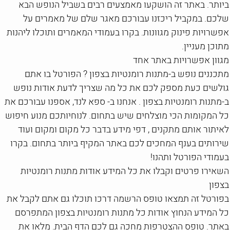
ביותר. באתר זה הושקעו מאמצעים רבים בשביל הנופש הבא
שלכם. במקביל ריכזנו עבורכם מאגר שלם של מאמרים על
אפשרויות פינוק מגוונות. בקרו בעמודי המאמרים ותוכלו ליהנות
מתוכן מעניין.
מגוון אפשרויות באתר אחד
מתכננים נופש ב-מתנות רומנטיות בצפון ? הפורטל בו אתם
גולשים כעת מספק לכם את כל מה שצריך לדעת אודות נופש
ב-מתנות רומנטיות בצפון . אנחנו ב- ספא לנד, אספנו עבורכם את
כל המקומות הכי מוצלחים שיש בתחום. לנוחיותכם מנוע חיפוש
לאיתור אותם מתקנים , דפי מידע בדבר כל מקום ומקום ועוד
שירותים בענף המחכים לכם באתר המקיף ביותר בתחום. בקרו
בעמודי הפורטל ותהנו!
השאירו פרטים וקבלו את כל המידע אודות מתנות רומנטיות
בצפון
בפורטל זה תמצאו טופס הרשמה דרכו תוכלו גם אתם לקבל את
כל המידע הנחוץ אודות כל מתנות רומנטיות בצפון המתפרסם
באתר. טופס ההצטרפות מחכה גם לכם הדף הבית. מלאו את