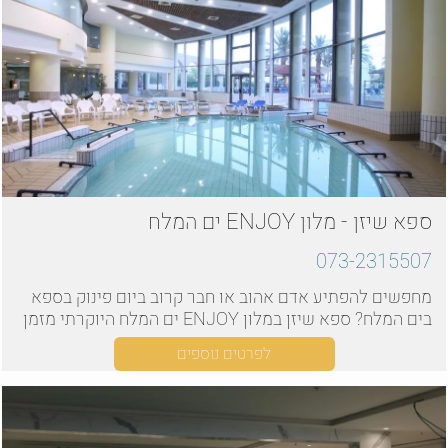
ספא שיזן - מלון ENJOY ים המלח
073-2315507
מחפשים להפתיע אדם אהוב או חבר קרוב ביום פינוק בספא
בים המלח? ספא שיזן במלון ENJOY ים המלח היוקרתי מזמן
אתכם להנות ממגון חבילות משתלמות
לפרטים נוספים