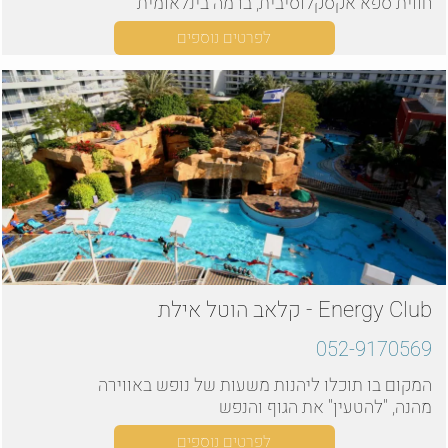
חווית ספא אקסקלוסיבית, ברמה בינלאומית
לפרטים נוספים
Energy Club - קלאב הוטל אילת
052-9170569
המקום בו תוכלו ליהנות משעות של נופש באווירה
מהנה, "להטעין" את הגוף והנפש
לפרטים נוספים