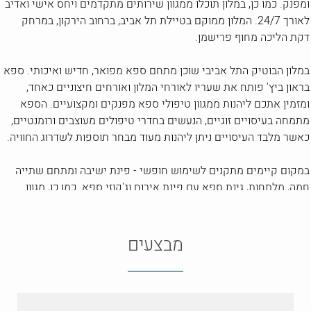
ומפנק. כמו כן, במלון תוכלו ממגוון שירותים מתקדמים ויחס אישי ואדיב
לאורך 24/7. המלון ממוקם בטיילת תל אביב, ברחוב הירקון, במרחק
דקת הליכה מחוף פרישמן.
במלון הבוטיק התל אביבי שוכן מתחם ספא מפואר, חדיש ואיכותי. ספא
בראון ביץ' פותח את שעריו לאורחי המלון ואורחים חיצוניים כאחד,
ומזמין אתכם ליהנות ממגוון טיפולי ספא מפנקים ומקצועיים. הספא
מתמחה בעיסויים זוגיים, הנעשים בחדרי טיפולים מעוצבים ורומנטיים,
כאשר מלבד העיסויים ניתן ליהנות מעוד מבחר תוספות לשדרוג החוויה.
במקום קיימים מתקנים לשימוש חופשי - פינת ישיבה ומתחם שתייה
חמה, מלתחות, גינת ספא עם פינת אירוח וג'קוזי ספא. כמו כן, מגוון
חבילות עומדות לבחירתכם, כך שתוכלו לשלב עיסויים ולינה במלון,
עיסויים וארוחות עשירות ועוד, ותוכולו ליהנות מחוויה מותאמת אישית
עבורכם.
מבצעים
מיקום: הירקון 64, תל אביב
מספר הספא: 072-3311300