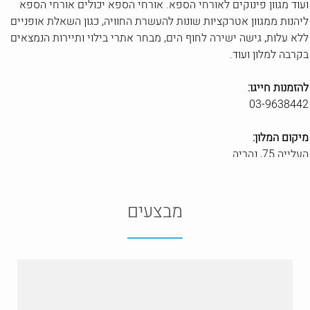
ועוד מגוון פינוקים לאורחי הספא. אורחי הספא יכולים אורחי הספא
ליהנות ממגוון אטרקציות שונות להעשרת החוויה, כגון השאלת אופניים
ללא עלות, גישה ישירה לחוף הים, מבחר אתרי בילוי ותיירות הנמצאים
בקרבה למלון ועוד.
להזמנות חייגו:
03-9638442
מיקום המלון:
העלייה 75, נהריה
שעות פעילות הספא:
ימים א'-ש' בין השעות 9:00-18:00
מבצעים